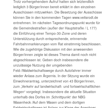
Trotz vorhergehendem Aufruf hatten sich letztendlich
lediglich 3 Bürger/innen bereit erklärt in den einzelnen
Ausschüssen mitzuwirken. Die Besetzung der Ausschüsse
können Sie in den kommenden Tagen www.veitsrodt.de
entnehmen. Im nächsten Tagesordnungspunkt wurde für
die Gemeindestraßen (außer der Hauptstraße / L 177)
die Einführung einer Tempo-30-Zone und deren
Unterstützung durch entsprechende, erinnernde
Fahrbahnmarkierungen vom Rat einstimmig beschlossen.
Wie die zugehörige Diskussion mit den anwesenden
Bürger/innen zeigte ist dieses Thema damit noch nicht
abgeschlossen ist. Geben doch insbesondere die
unzulässige Nutzung der umgebenden
Feld-/Waldwirtschaftswege durch Autofahrer immer
wieder Anlass zum Ärgernis. In der Sitzung wurde ein
Einwohnerantrag, unterzeichnet von 43 Bürger/innen,
zum „Verkehr auf landwirtschaft- und fortswirtschaftlichen
Wegen“ vorgelegt. Insbesondere die aktuelle Situation
unterhalb des Dorfes im ‚Schnittpunkt‘ der NBG
Wasenheck /Auf dem Wasen und dem dortigen
Feldwirtschaftsweg ist Anlass zur Klage der Anwohner.