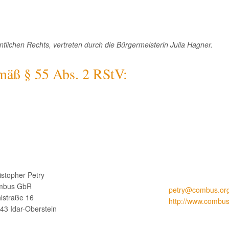
ntlichen Rechts, vertreten durch die Bürgermeisterin Julia Hagner.
emäß § 55 Abs. 2 RStV:
istopher Petry
mbus GbR
petry@combus.or
lstraße 16
http://www.combus
43 Idar-Oberstein