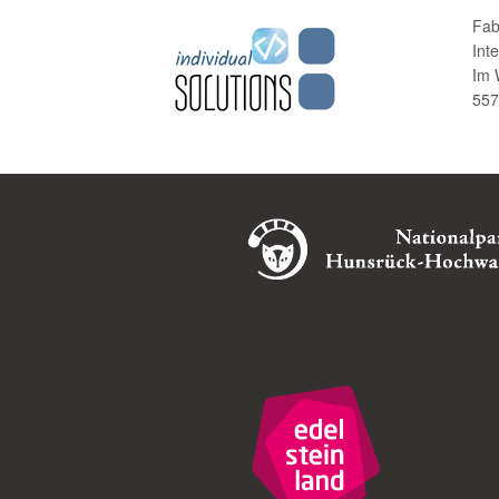
Fab
Int
Im 
557