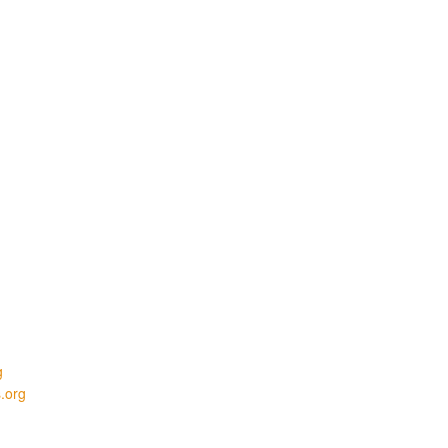
g
.org