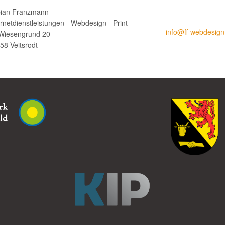
ian Franzmann
ernetdienstleistungen - Webdesign - Print
info@ff-webdesign
Wiesengrund 20
58 Veitsrodt