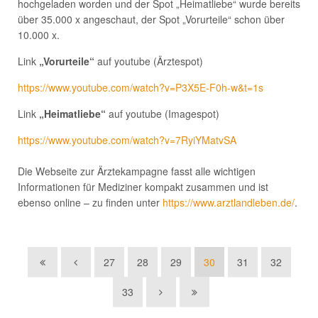
hochgeladen worden und der Spot „Heimatliebe“ wurde bereits
über 35.000 x angeschaut, der Spot „Vorurteile“ schon über
10.000 x.
Link
„Vorurteile“
auf youtube (Ärztespot)
https://www.youtube.com/watch?v=P3X5E-F0h-w&t=1s
Link
„Heimatliebe“
auf youtube (Imagespot)
https://www.youtube.com/watch?v=7RyiYMatvSA
Die Webseite zur Ärztekampagne fasst alle wichtigen
Informationen für Mediziner kompakt zusammen und ist
ebenso online – zu finden unter
https://www.arztlandleben.de/
.
27
28
29
30
31
32
33