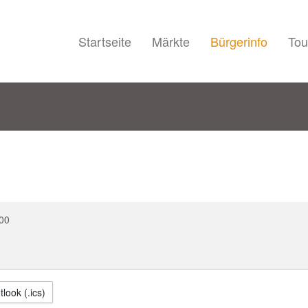
Startseite
Märkte
Bürgerinfo
Tou
00
look (.ics)